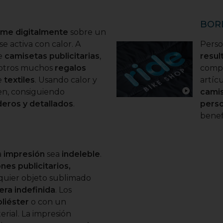
BOR
ime digitalmente
sobre un
e activa con calor. A
Perso
re
camisetas publicitarias
,
resul
otros muchos
regalos
compu
e
textiles
. Usando calor y
artíc
en, consiguiendo
camis
deros y detallados
.
perso
benef
a
impresión
sea
indeleble
.
nes publicitarios,
quier objeto sublimado
ra indefinida
. Los
liéster
o con un
rial. La impresión