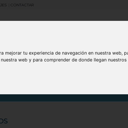
JES
|
CONTACTAR
ra mejorar tu experiencia de navegación en nuestra web, p
n nuestra web y para comprender de donde llegan nuestros v
Libretas
Laboral
Camisetas
Agendas
search
OS