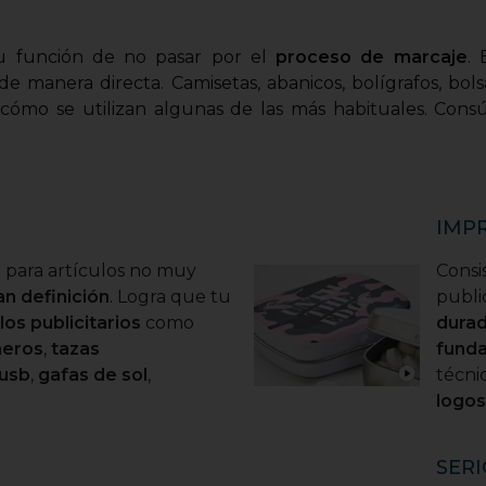
u función de no pasar por el
proceso de marcaje
. 
de manera directa. Camisetas, abanicos, bolígrafos, bols
cómo se utilizan algunas de las más habituales. Consú
IMPR
 para artículos no muy
Consi
an definición
. Logra que tu
publi
los publicitarios
como
dura
eros
,
tazas
funda
usb
,
gafas de sol
,
técni
logos
SERI