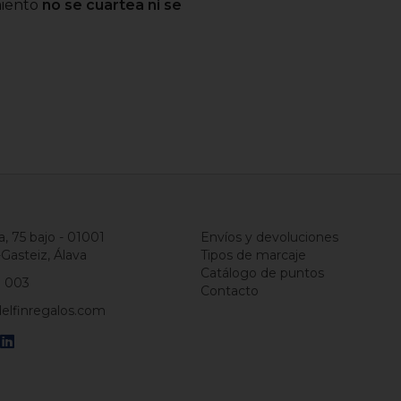
miento
no se cuartea ni se
a, 75 bajo - 01001
Envíos y devoluciones
-Gasteiz, Álava
Tipos de marcaje
Catálogo de puntos
1 003
Contacto
elfinregalos.com