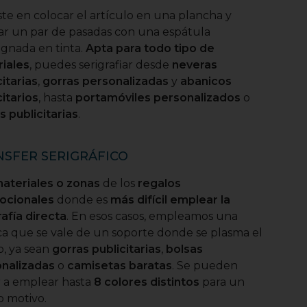
ste en colocar el artículo en una plancha y
zar un par de pasadas con una espátula
gnada en tinta.
Apta para todo tipo de
iales
, puedes serigrafiar desde
neveras
citarias
,
gorras personalizadas
y
abanicos
citarios
, hasta
portamóviles personalizados
o
s publicitarias
.
NSFER SERIGRÁFICO
ateriales o zonas
de los
regalos
ocionales
donde es
más difícil emplear la
rafía directa
. En esos casos, empleamos una
ca que se vale de un soporte donde se plasma el
o, ya sean
gorras publicitarias
,
bolsas
nalizadas
o
camisetas baratas
. Se pueden
r a emplear hasta
8 colores distintos
para un
 motivo.