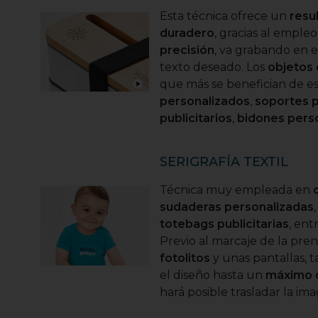
Esta técnica ofrece un
resu
duradero
, gracias al emple
precisión
, va grabando en e
texto deseado. Los
objetos
que más se benefician de es
personalizados
,
soportes p
publicitarios
,
bidones pers
SERIGRAFÍA TEXTIL
Técnica muy empleada en
sudaderas personalizadas
totebags publicitarias
, ent
Previo al marcaje de la pre
fotolitos
y unas pantallas, 
el diseño hasta un
máximo 
hará posible trasladar la ima