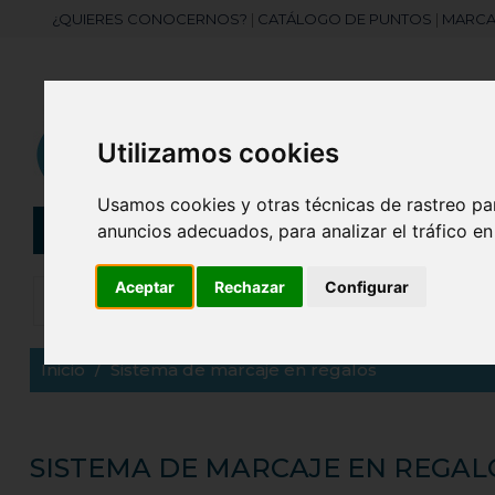
¿QUIERES CONOCERNOS?
|
CATÁLOGO DE PUNTOS
|
MARCA
Utilizamos cookies
Usamos cookies y otras técnicas de rastreo pa
anuncios adecuados, para analizar el tráfico e
CATEGORÍAS
Botellas
Bolis
Aceptar
Rechazar
Configurar
Inicio
Sistema de marcaje en regalos
SISTEMA DE MARCAJE EN REGAL