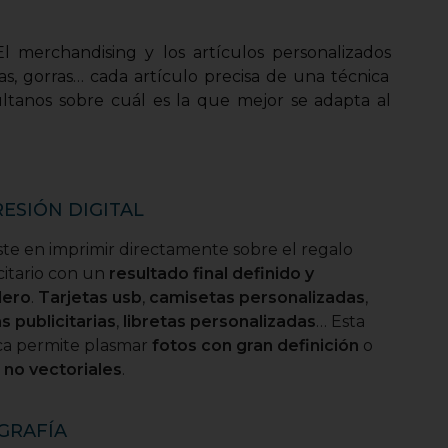
El merchandising y los artículos personalizados
as, gorras… cada artículo precisa de una técnica
ltanos sobre cuál es la que mejor se adapta al
ESIÓN DIGITAL
ste en imprimir directamente sobre el regalo
citario con un
resultado final definido y
dero
.
Tarjetas usb
,
camisetas personalizadas
,
s publicitarias
,
libretas personalizadas
… Esta
ca permite plasmar
fotos con gran definición
o
 no vectoriales
.
GRAFÍA