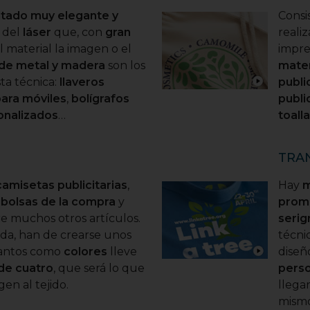
ltado muy elegante y
Consi
o del
láser
que, con
gran
reali
l material la imagen o el
impre
 de metal y madera
son los
mater
ta técnica:
llaveros
publi
ara móviles
,
bolígrafos
publi
onalizados
…
toalla
TRA
camisetas publicitarias
,
Hay
m
,
bolsas de la compra
y
prom
re muchos otros artículos.
serig
nda, han de crearse unos
técni
tantos como
colores
lleve
diseñ
de cuatro
, que será lo que
perso
gen al tejido.
llega
mismo