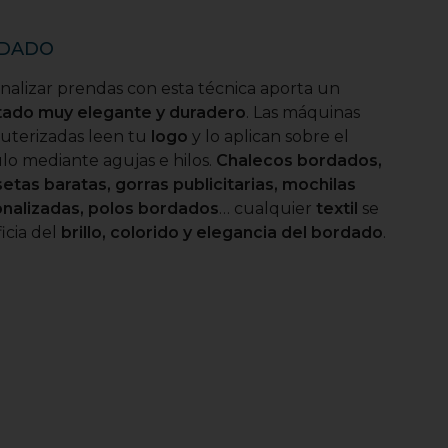
DADO
nalizar prendas con esta técnica aporta un
tado muy elegante y duradero
. Las máquinas
terizadas leen tu
logo
y lo aplican sobre el
ulo mediante agujas e hilos.
Chalecos bordados,
etas baratas, gorras publicitarias, mochilas
nalizadas, polos bordados
… cualquier
textil
se
icia del
brillo, colorido y elegancia del bordado
.