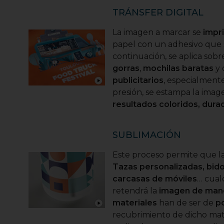
TRÁNSFER DIGITAL
La imagen a marcar se
impr
papel con un adhesivo que s
continuación, se aplica sob
gorras
,
mochilas baratas
y 
publicitarios
, especialment
presión, se estampa la imag
resultados coloridos, dura
SUBLIMACIÓN
Este proceso permite que l
Tazas personalizadas, bido
carcasas de móviles
… cual
retendrá la
imagen de mane
materiales
han de ser de
po
recubrimiento de dicho mate