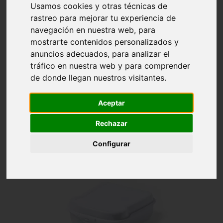
Inicio
TAKE AWAY
Usamos cookies y otras técnicas de
rastreo para mejorar tu experiencia de
navegación en nuestra web, para
TAKE AWAY
mostrarte contenidos personalizados y
anuncios adecuados, para analizar el
tráfico en nuestra web y para comprender
de donde llegan nuestros visitantes.
Aceptar

Relevancia
Filtrar
Rechazar
Mostrando 1-24 de 66 artículo(s)
Configurar