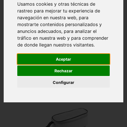
Inicio
OCIO Y AIRE LIBRE
Senderismo y
Usamos cookies y otras técnicas de
Acampada
rastreo para mejorar tu experiencia de
navegación en nuestra web, para
mostrarte contenidos personalizados y
SENDERISMO Y ACAMPADA
anuncios adecuados, para analizar el
tráfico en nuestra web y para comprender
de donde llegan nuestros visitantes.
Aceptar

Relevancia
Filtrar
Rechazar
Mostrando 1-24 de 74 artículo(s)
Configurar