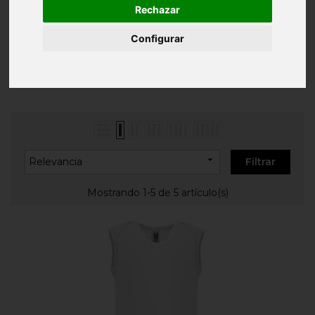
Inicio
ROPA PERSONALIZADA
Bodies y
Rechazar
camisetas bebés
Configurar
BODIES Y CAMISETAS BEBÉS

Relevancia
Filtrar
Mostrando 1-5 de 5 artículo(s)