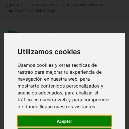
¿QUIERES CONOCERNOS?
|
CATÁLOGO DE PUNTOS
|
MARCAJES
|
CONTACTAR
Utilizamos cookies
Usamos cookies y otras técnicas de
¿Necesitas ayuda?
rastreo para mejorar tu experiencia de
945 121 003
navegación en nuestra web, para
mostrarte contenidos personalizados y
Navegación
☰
anuncios adecuados, para analizar el
de
tráfico en nuestra web y para comprender
palanca
de donde llegan nuestros visitantes.
Artículos
(
0
)
search
Aceptar