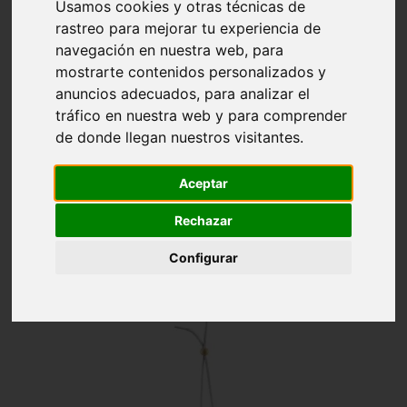
Inicio
ACCESORIOS DE AUTOMÓVIL
Usamos cookies y otras técnicas de
rastreo para mejorar tu experiencia de
navegación en nuestra web, para
ACCESORIOS DE AUTOMÓVIL
mostrarte contenidos personalizados y
anuncios adecuados, para analizar el
tráfico en nuestra web y para comprender
de donde llegan nuestros visitantes.
Aceptar

Relevancia
Filtrar
Rechazar
Mostrando 1-24 de 54 artículo(s)
Configurar