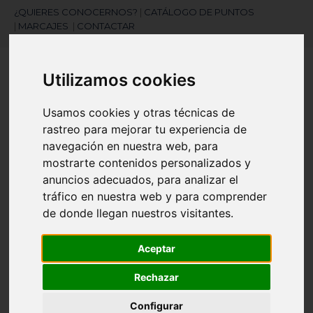
¿QUIERES CONOCERNOS?
|
CATÁLOGO DE PUNTOS
|
MARCAJES
|
CONTACTAR
Utilizamos cookies
Usamos cookies y otras técnicas de
rastreo para mejorar tu experiencia de
navegación en nuestra web, para
¿Necesitas ayuda?
mostrarte contenidos personalizados y
945 121 003
anuncios adecuados, para analizar el
tráfico en nuestra web y para comprender
de donde llegan nuestros visitantes.
Navegación
☰
de
Aceptar
palanca
Artículos
(
0
)
search
Rechazar
Configurar