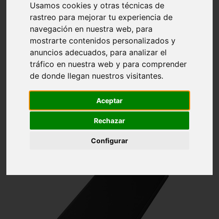
Inicio
TECNOLOGÍA
Usamos cookies y otras técnicas de
rastreo para mejorar tu experiencia de
navegación en nuestra web, para
TECNOLOGÍA
mostrarte contenidos personalizados y
anuncios adecuados, para analizar el
tráfico en nuestra web y para comprender
de donde llegan nuestros visitantes.
Aceptar

Relevancia
Filtrar
Rechazar
Mostrando 1-24 de 230 artículo(s)
Configurar