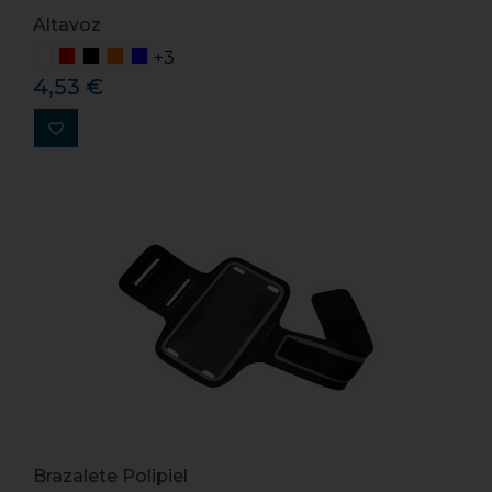
Altavoz
+3
4,53 €
Brazalete Polipiel