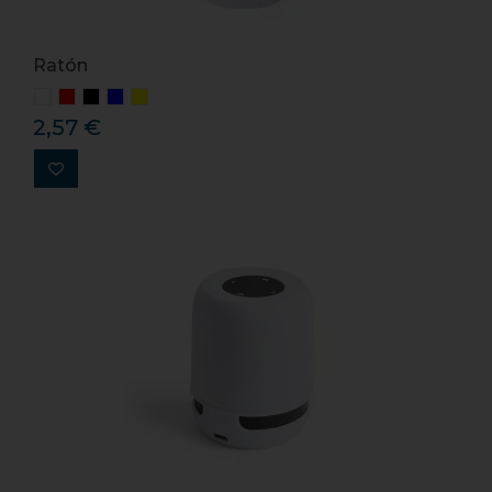
Ratón
2,57 €