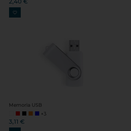
2,40 €
Memoria USB
+3
3,11 €