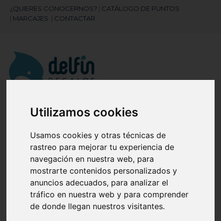
¿QUIERES CONOCERNOS?
|
CATÁLOGO DE PUNTOS
|
MARCAJES
|
CONTACTAR
Utilizamos cookies
¿Necesitas ayuda?
945 121 003
Usamos cookies y otras técnicas de
rastreo para mejorar tu experiencia de
Navegación
☰
navegación en nuestra web, para
de
mostrarte contenidos personalizados y
palanca
anuncios adecuados, para analizar el
Artículos
(
0
)
tráfico en nuestra web y para comprender
search
de donde llegan nuestros visitantes.