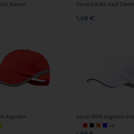
ulto Blanco
Gorra Adulto Azul Deni
1,48 €
0% Algodón
Gorra 100% Algodón Pe
+4
1,99 €