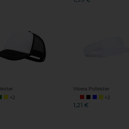
iéster
Visera Poliéster
+2
+2
1,21 €