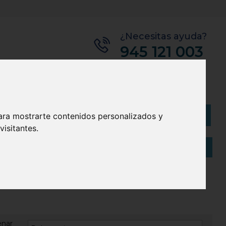
¿Necesitas ayuda?
945 121 003
Bolsas
Eco
Artículos
(
0
)
ara mostrarte contenidos personalizados y
isitantes.
enar