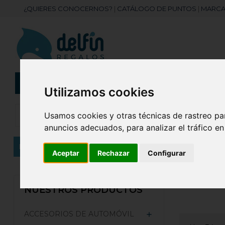
¿QUIERES CONOCERNOS?
|
CATÁLOGO DE PUNTOS
|
MARCA
CATEGORÍAS
Botellas
Bolis
Utilizamos cookies
Usamos cookies y otras técnicas de rastreo pa
anuncios adecuados, para analizar el tráfico e
Inicio
COMPLEMENTOS
Gorras Personalizadas
Aceptar
Rechazar
Configurar
GORR
NUESTROS PRODUCTOS
ACCESORIOS DE AUTOMÓVIL
