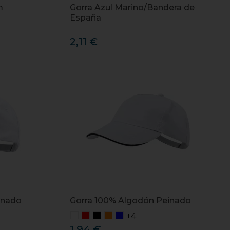
m
Gorra Azul Marino/Bandera de
España
2,11 €
inado
Gorra 100% Algodón Peinado
+4
1,94 €