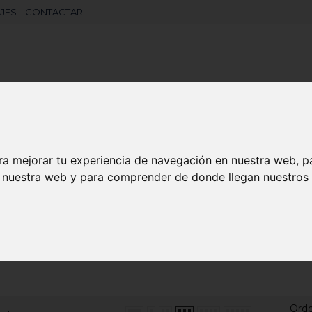
JES
|
CONTACTAR
Libretas
Laboral
Camisetas
Agendas
ra mejorar tu experiencia de navegación en nuestra web, p
search
n nuestra web y para comprender de donde llegan nuestros v
AS PERSONALIZADAS
Ord