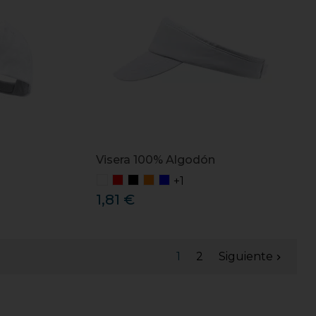
Visera 100% Algodón
+1
1,81 €
1
2
Siguiente
