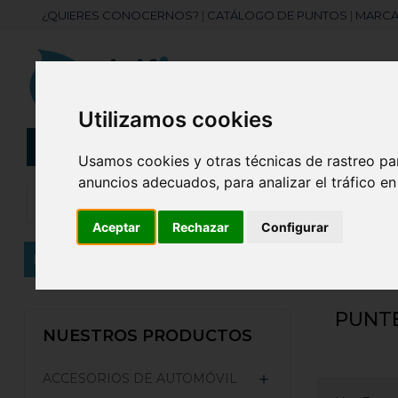
¿QUIERES CONOCERNOS?
|
CATÁLOGO DE PUNTOS
|
MARCA
Utilizamos cookies
CATEGORÍAS
Botellas
Bolis
Usamos cookies y otras técnicas de rastreo pa
anuncios adecuados, para analizar el tráfico e
Aceptar
Rechazar
Configurar
Inicio
TECNOLOGÍA
Punteros láser
PUNT
NUESTROS PRODUCTOS
ACCESORIOS DE AUTOMÓVIL
