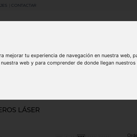
JES
|
CONTACTAR
Libretas
Laboral
Camisetas
Agendas
ra mejorar tu experiencia de navegación en nuestra web, p
n nuestra web y para comprender de donde llegan nuestros v
search
EROS LÁSER
Ord