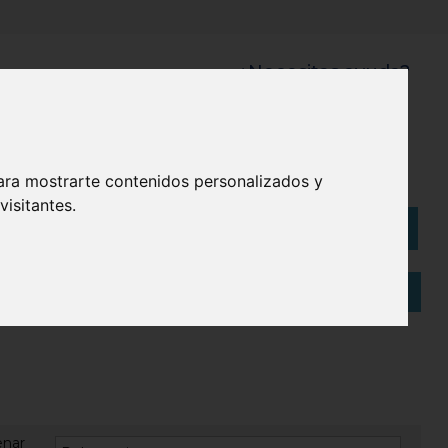
¿Necesitas ayuda?
945 121 003
Bolsas
Eco
ara mostrarte contenidos personalizados y
isitantes.
Artículos
(
0
)
enar