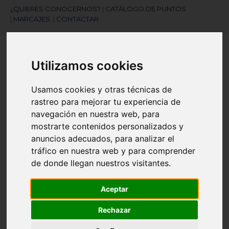
¿QUIERES CONOCERNOS?
|
CATÁLOGO DE PUNTOS
|
MARCAJES
|
CONTACTAR
Utilizamos cookies
Usamos cookies y otras técnicas de
rastreo para mejorar tu experiencia de
navegación en nuestra web, para
¿Necesitas ayuda?
mostrarte contenidos personalizados y
945 121 003
anuncios adecuados, para analizar el
tráfico en nuestra web y para comprender
de donde llegan nuestros visitantes.
Navegación
☰
de
palanca
Aceptar
Artículos
(
0
)
search
Rechazar