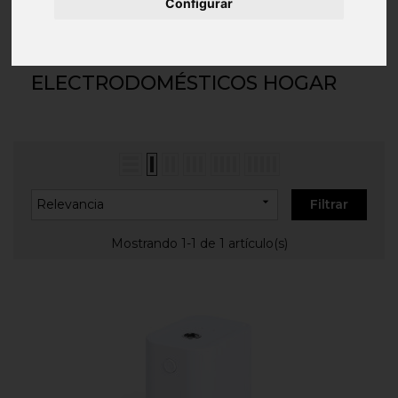
Inicio
HOGAR Y DECORACIÓN
Configurar
Electrodomésticos hogar
ELECTRODOMÉSTICOS HOGAR

Relevancia
Filtrar
Mostrando 1-1 de 1 artículo(s)