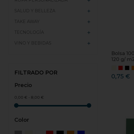
ROPA PERSONALIZADA

SALUD Y BELLEZA

TAKE AWAY

TECNOLOGÍA

VINO Y BEBIDAS

Bolsa 10
120 g/ m
FILTRADO POR
0,75 €
Precio
0,00 € - 8,00 €
Color