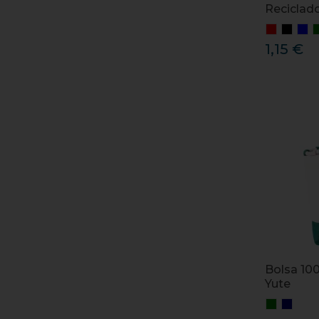
Reciclad
1,15 €
Bolsa 10
Yute