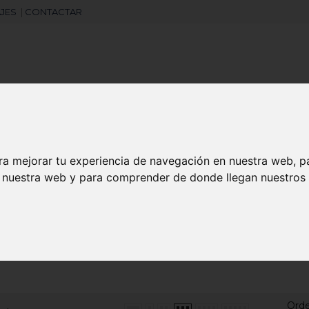
JES
|
CONTACTAR
Libretas
Laboral
Camisetas
Agendas
ra mejorar tu experiencia de navegación en nuestra web, p
search
n nuestra web y para comprender de donde llegan nuestros v
s
Bolsa de tela personalizadas
 DE TELA PERSONALIZADAS
Ord