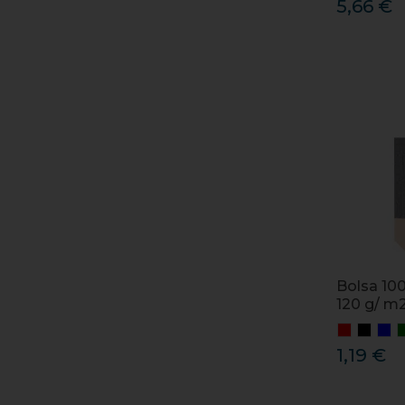
5,66 €
Bolsa 10
120 g/ m
1,19 €