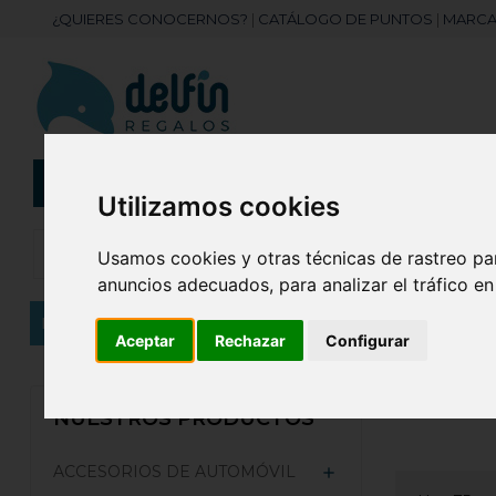
¿QUIERES CONOCERNOS?
|
CATÁLOGO DE PUNTOS
|
MARCA
CATEGORÍAS
Botellas
Bolis
Utilizamos cookies
Usamos cookies y otras técnicas de rastreo pa
anuncios adecuados, para analizar el tráfico e
Inicio
BOLSAS/MOCHILAS
Bolsas Personalizada
Aceptar
Rechazar
Configurar
BOLSA
NUESTROS PRODUCTOS
ACCESORIOS DE AUTOMÓVIL
