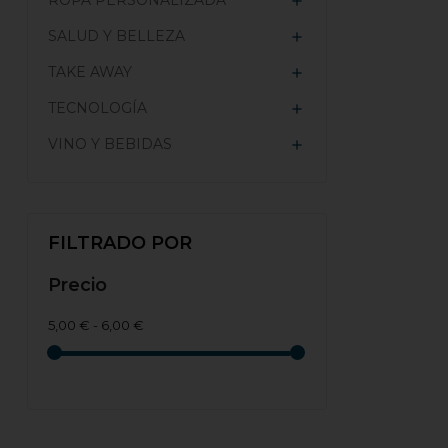
ROPA PERSONALIZADA

SALUD Y BELLEZA

TAKE AWAY

TECNOLOGÍA

VINO Y BEBIDAS

FILTRADO POR
Precio
5,00 € - 6,00 €