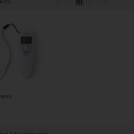
ducto.
metro