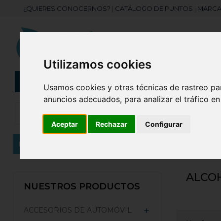
¿QUIERES CONOCERNOS?
|
CATÁLOGO DE PUNTOS
|
MARCA
Utilizamos cookies
CATEGORÍAS
Botellas
Bolis
Usamos cookies y otras técnicas de rastreo pa
anuncios adecuados, para analizar el tráfico e
Aceptar
Rechazar
Configurar
Inicio
ACCESORIOS DE AUTOMÓVIL
Alcoholíme
ALCO
NUESTROS PRODUCTOS
ACCESORIOS DE AUTOMÓVIL
