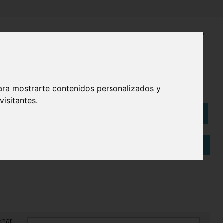
¿Necesitas ayuda?
945 121 003
Bolsas
Eco
ara mostrarte contenidos personalizados y
isitantes.
Artículos
(
0
)
enar