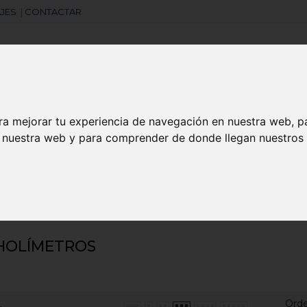
JES
|
CONTACTAR
Libretas
Laboral
Camisetas
Agendas
ra mejorar tu experiencia de navegación en nuestra web, p
n nuestra web y para comprender de donde llegan nuestros v
search
tros
HOLÍMETROS
Ord