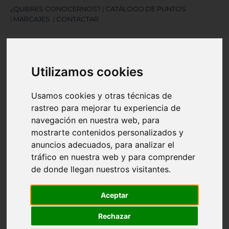
¿QUIERES CONOCERNOS?
|
CATÁLOGO DE PUNTOS
|
MARCAJES
|
CONTACTAR
Utilizamos cookies
Usamos cookies y otras técnicas de
rastreo para mejorar tu experiencia de
¿Necesitas ayuda?
navegación en nuestra web, para
945 121 003
mostrarte contenidos personalizados y
anuncios adecuados, para analizar el
tráfico en nuestra web y para comprender
Navegación
☰
de donde llegan nuestros visitantes.
de
palanca
Aceptar
Artículos
(
0
)
search
Rechazar