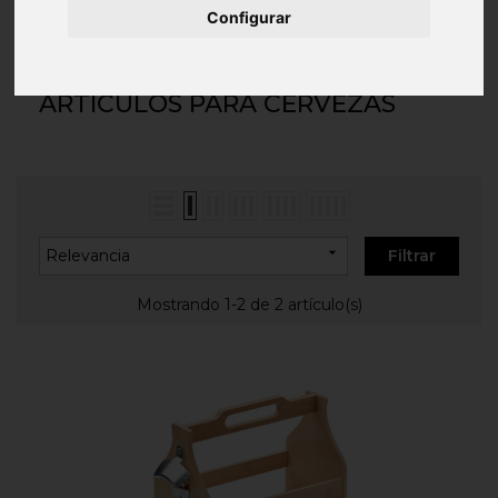
Inicio
VINO Y BEBIDAS
Artículos para
Configurar
cervezas
ARTÍCULOS PARA CERVEZAS

Relevancia
Filtrar
Mostrando 1-2 de 2 artículo(s)