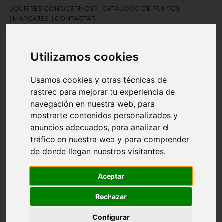
¿QUIERES CONOCERNOS?
|
CATÁLOGO DE PUNTOS
|
MARCAJES
|
CONTACTAR
Utilizamos cookies
Usamos cookies y otras técnicas de
rastreo para mejorar tu experiencia de
navegación en nuestra web, para
¿Necesitas ayuda?
mostrarte contenidos personalizados y
945 121 003
anuncios adecuados, para analizar el
tráfico en nuestra web y para comprender
de donde llegan nuestros visitantes.
Navegación
☰
de
Aceptar
palanca
Artículos
(
0
)
search
Rechazar
Configurar