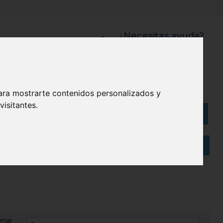
¿Necesitas ayuda?
945 121 003
Bolsas
Eco
ara mostrarte contenidos personalizados y
isitantes.
Artículos
(
0
)
enar