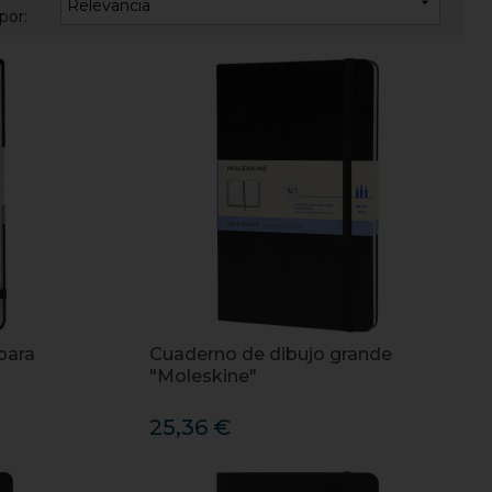

Relevancia
por:
para
Cuaderno de dibujo grande
"Moleskine"
25,36 €