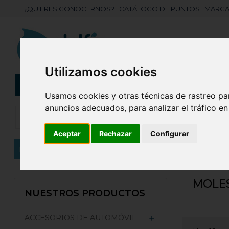
¿QUIERES CONOCERNOS?
|
CATÁLOGO DE PUNTOS
|
MARCA
Utilizamos cookies
CATEGORÍAS
Botellas
Bolis
Usamos cookies y otras técnicas de rastreo pa
anuncios adecuados, para analizar el tráfico e
Aceptar
Rechazar
Configurar
Inicio
MARCAS
MOLESKINE
MOLE
NUESTROS PRODUCTOS
ACCESORIOS DE AUTOMÓVIL
