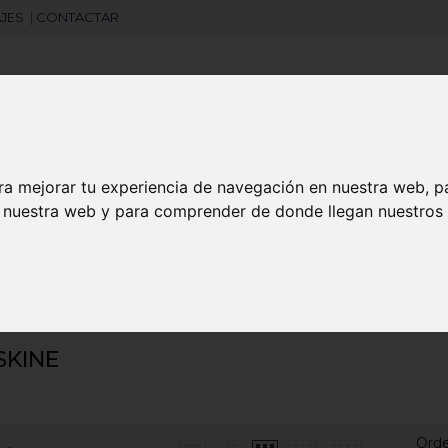
JES
|
CONTACTAR
Libretas
Laboral
Camisetas
Agendas
ra mejorar tu experiencia de navegación en nuestra web, p
n nuestra web y para comprender de donde llegan nuestros v
search
SKINE
Ord