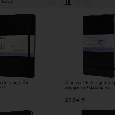
oductos.
 de dibujo A4
Álbum artístico grande 
ne"
acuarelas "Moleskine"
25,94 €