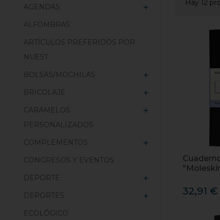
Hay 12 pr
AGENDAS

ALFOMBRAS
ARTÍCULOS PREFERIDOS POR
NUEST
BOLSAS/MOCHILAS

BRICOLAJE

CARAMELOS

PERSONALIZADOS
COMPLEMENTOS

Cuaderno
CONGRESOS Y EVENTOS
"Moleski
DEPORTE

32,91 €
DEPORTES

ECOLÓGICO