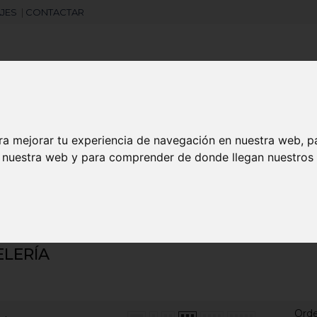
JES
|
CONTACTAR
Libretas
Laboral
Camisetas
Agendas
ra mejorar tu experiencia de navegación en nuestra web, p
n nuestra web y para comprender de donde llegan nuestros v
search
LERÍA
Ord