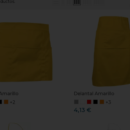
oductos.
Amarillo
Delantal Amarillo
+2
+3
4,13 €