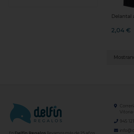
Delantal 
2,04 €
Mostrand
Correrí
Vitoria
945 12
info@d
En
Delfín Regalos
llevamos más de 25 años