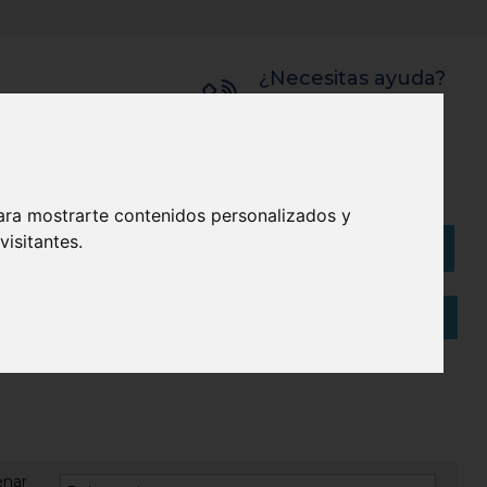
¿Necesitas ayuda?
945 121 003
Bolsas
Eco
ara mostrarte contenidos personalizados y
isitantes.
Artículos
(
0
)
enar