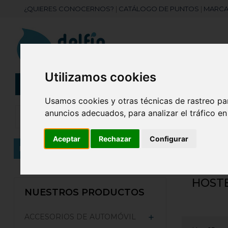
¿QUIERES CONOCERNOS?
|
CATÁLOGO DE PUNTOS
|
MARCA
Utilizamos cookies
CATEGORÍAS
Botellas
Bolis
Usamos cookies y otras técnicas de rastreo pa
anuncios adecuados, para analizar el tráfico e
Aceptar
Rechazar
Configurar
Inicio
ROPA LABORAL
Hostelería
HOSTE
NUESTROS PRODUCTOS
ACCESORIOS DE AUTOMÓVIL
