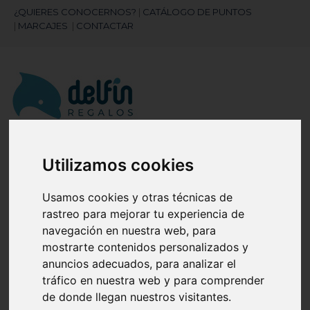
¿QUIERES CONOCERNOS?
|
CATÁLOGO DE PUNTOS
|
MARCAJES
|
CONTACTAR
¿Necesitas ayuda?
Utilizamos cookies
945 121 003
Usamos cookies y otras técnicas de
rastreo para mejorar tu experiencia de
Navegación
☰
navegación en nuestra web, para
de
mostrarte contenidos personalizados y
palanca
anuncios adecuados, para analizar el
Artículos
(
0
)
search
tráfico en nuestra web y para comprender
de donde llegan nuestros visitantes.