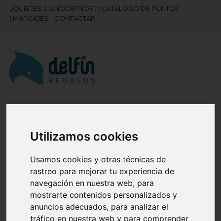
¿QUIERES CONOCERNOS?
|
CATÁLOGO DE PUNTOS
|
MARCAJES
|
CONTACTAR
¿Necesitas ayuda?
945 121 003
Utilizamos cookies
Navegación
☰
Usamos cookies y otras técnicas de
de
rastreo para mejorar tu experiencia de
palanca
navegación en nuestra web, para
Artículos
(
0
)
search
mostrarte contenidos personalizados y
anuncios adecuados, para analizar el
tráfico en nuestra web y para comprender