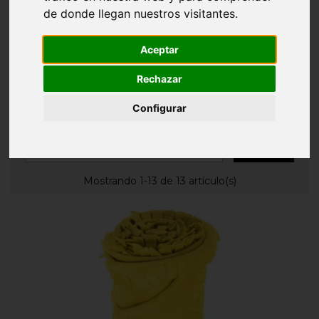
Inicio
HOGAR Y DECORACIÓN
Mantas
de donde llegan nuestros visitantes.
MANTAS
Aceptar
Rechazar
Configurar

Relevancia
Filtrar
Mostrando 1-13 de 13 artículo(s)