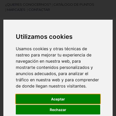
¿QUIERES CONOCERNOS?
|
CATÁLOGO DE PUNTOS
|
MARCAJES
|
CONTACTAR
Utilizamos cookies
Usamos cookies y otras técnicas de
rastreo para mejorar tu experiencia de
¿Necesitas ayuda?
navegación en nuestra web, para
945 121 003
mostrarte contenidos personalizados y
anuncios adecuados, para analizar el
tráfico en nuestra web y para comprender
Navegación
☰
de donde llegan nuestros visitantes.
de
palanca
Aceptar
Artículos
(
0
)
search
Rechazar