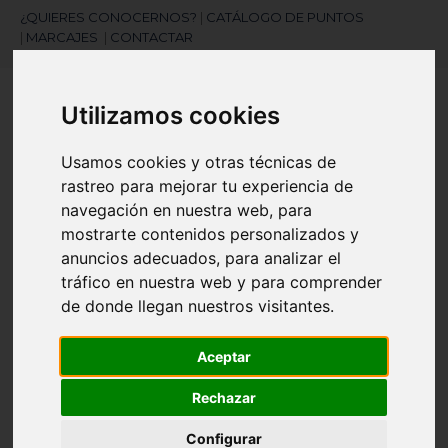
¿QUIERES CONOCERNOS?
|
CATÁLOGO DE PUNTOS
|
MARCAJES
|
CONTACTAR
Utilizamos cookies
Usamos cookies y otras técnicas de
rastreo para mejorar tu experiencia de
navegación en nuestra web, para
¿Necesitas ayuda?
mostrarte contenidos personalizados y
945 121 003
anuncios adecuados, para analizar el
tráfico en nuestra web y para comprender
de donde llegan nuestros visitantes.
Navegación
☰
de
Aceptar
palanca
Artículos
(
0
)
search
Rechazar
Configurar