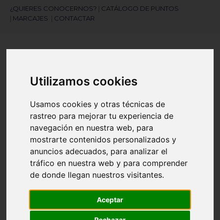
¿QUIERES CONOCERNOS?
|
CATÁLOGO DE PUNTOS
|
MARCAJES
|
CONTACTAR
Utilizamos cookies
Usamos cookies y otras técnicas de
¿Necesitas ayuda?
rastreo para mejorar tu experiencia de
945 121 003
navegación en nuestra web, para
mostrarte contenidos personalizados y
anuncios adecuados, para analizar el
Navegación
☰
tráfico en nuestra web y para comprender
de
de donde llegan nuestros visitantes.
palanca
Artículos
(
0
)
search
Aceptar
Rechazar