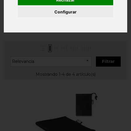
Inicio
DEPORTE
Fitness
Configurar
FITNESS

Relevancia
Filtrar
Mostrando 1-4 de 4 artículo(s)