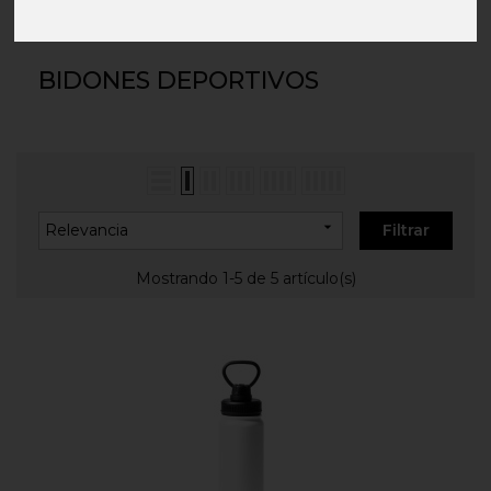
Inicio
DEPORTE
Bidones deportivos
BIDONES DEPORTIVOS

Relevancia
Filtrar
Mostrando 1-5 de 5 artículo(s)