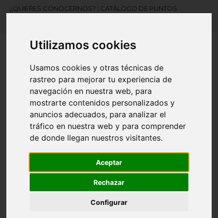
¿QUIERES CONOCERNOS?
|
CATÁLOGO DE PUNTOS
|
MARCAJES
|
CONTACTAR
Utilizamos cookies
Usamos cookies y otras técnicas de
rastreo para mejorar tu experiencia de
navegación en nuestra web, para
mostrarte contenidos personalizados y
¿Necesitas ayuda?
anuncios adecuados, para analizar el
945 121 003
tráfico en nuestra web y para comprender
de donde llegan nuestros visitantes.
Navegación
☰
Aceptar
de
palanca
Rechazar
Artículos
(
0
)
search
Configurar