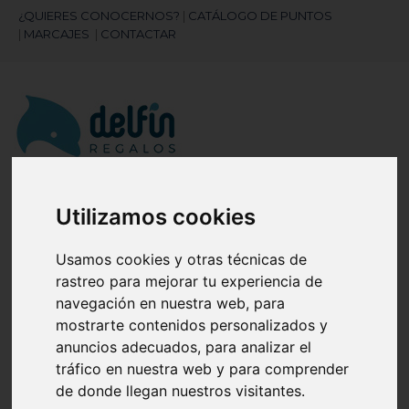
¿QUIERES CONOCERNOS?
|
CATÁLOGO DE PUNTOS
|
MARCAJES
|
CONTACTAR
¿Necesitas ayuda?
Utilizamos cookies
945 121 003
Usamos cookies y otras técnicas de
rastreo para mejorar tu experiencia de
Navegación
☰
navegación en nuestra web, para
de
mostrarte contenidos personalizados y
palanca
anuncios adecuados, para analizar el
Artículos
(
0
)
search
tráfico en nuestra web y para comprender
de donde llegan nuestros visitantes.