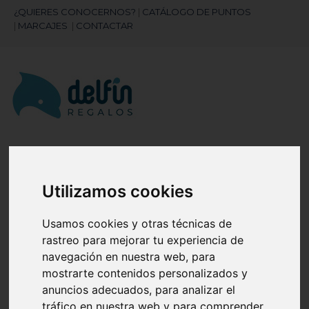
¿QUIERES CONOCERNOS?
|
CATÁLOGO DE PUNTOS
|
MARCAJES
|
CONTACTAR
¿Necesitas ayuda?
945 121 003
Utilizamos cookies
Navegación
☰
Usamos cookies y otras técnicas de
de
rastreo para mejorar tu experiencia de
palanca
navegación en nuestra web, para
Artículos
(
0
)
search
mostrarte contenidos personalizados y
anuncios adecuados, para analizar el
tráfico en nuestra web y para comprender