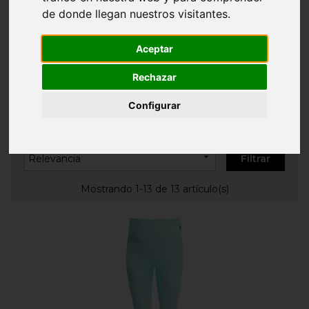
Inicio
ROPA PERSONALIZADA
Ropa de
de donde llegan nuestros visitantes.
deporte
Aceptar
ROPA DE DEPORTE
Rechazar
Configurar

Relevancia
Filtrar
Mostrando 1-13 de 13 artículo(s)