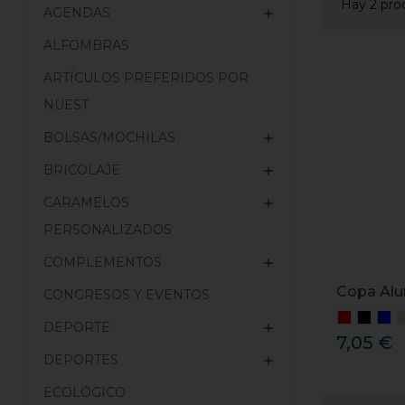
Hay 2 pro
AGENDAS

ALFOMBRAS
ARTÍCULOS PREFERIDOS POR
NUEST
BOLSAS/MOCHILAS

BRICOLAJE

CARAMELOS

PERSONALIZADOS
COMPLEMENTOS

Copa Alu
CONGRESOS Y EVENTOS
DEPORTE

7,05 €
DEPORTES

ECOLÓGICO