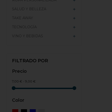
ROPA PERSONALIZADA

SALUD Y BELLEZA

TAKE AWAY

TECNOLOGÍA

VINO Y BEBIDAS

FILTRADO POR
Precio
7,00 € - 9,00 €
Color