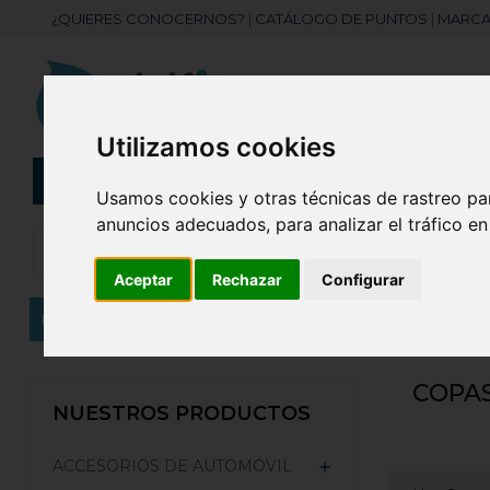
¿QUIERES CONOCERNOS?
|
CATÁLOGO DE PUNTOS
|
MARCA
Utilizamos cookies
CATEGORÍAS
Botellas
Bolis
Usamos cookies y otras técnicas de rastreo pa
anuncios adecuados, para analizar el tráfico e
Aceptar
Rechazar
Configurar
Inicio
HOGAR Y DECORACIÓN
Copas
COPA
NUESTROS PRODUCTOS
ACCESORIOS DE AUTOMÓVIL
