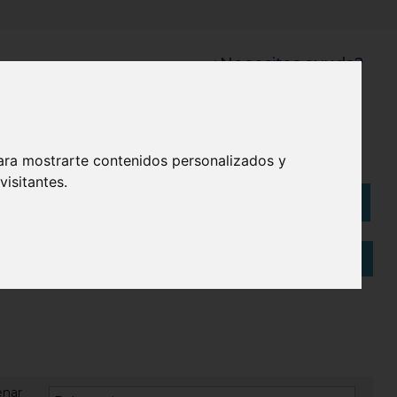
¿Necesitas ayuda?
945 121 003
Bolsas
Eco
ara mostrarte contenidos personalizados y
isitantes.
Artículos
(
0
)
enar