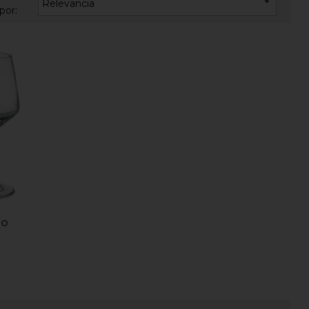

Relevancia
por:
no