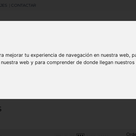
JES
|
CONTACTAR
Libretas
Laboral
Camisetas
Agendas
ra mejorar tu experiencia de navegación en nuestra web, p
n nuestra web y para comprender de donde llegan nuestros v
search
S
Ord