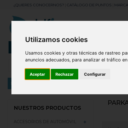
¿QUIERES CONOCERNOS?
|
CATÁLOGO DE PUNTOS
|
MARCA
Utilizamos cookies
CATEGORÍAS
Botellas
Bolis
Usamos cookies y otras técnicas de rastreo pa
anuncios adecuados, para analizar el tráfico e
Aceptar
Rechazar
Configurar
Inicio
ROPA PERSONALIZADA
Parkas Personali
PARK
NUESTROS PRODUCTOS
ACCESORIOS DE AUTOMÓVIL
