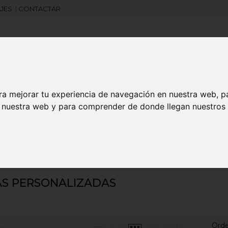
JES
|
CONTACTAR
Libretas
Laboral
Camisetas
Agendas
ra mejorar tu experiencia de navegación en nuestra web, p
n nuestra web y para comprender de donde llegan nuestros v
search
zadas
AS PERSONALIZADAS
Ord