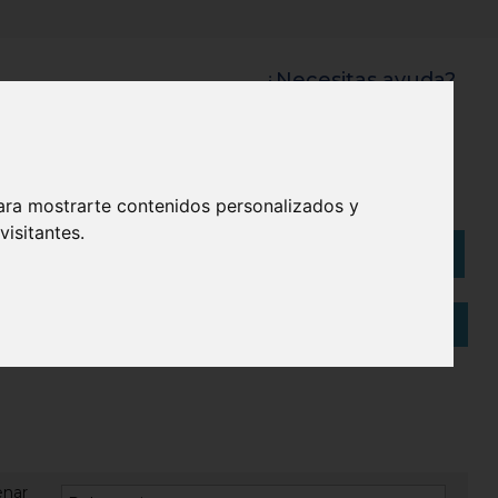
¿Necesitas ayuda?
945 121 003
Bolsas
Eco
ara mostrarte contenidos personalizados y
isitantes.
Artículos
(
0
)
enar