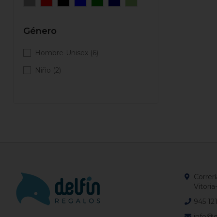
Género
Hombre-Unisex
(6)
Niño
(2)
Correrí
Vitoria
945 12
info@d