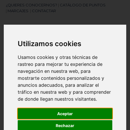
¿QUIERES CONOCERNOS?
|
CATÁLOGO DE PUNTOS
|
MARCAJES
|
CONTACTAR
Utilizamos cookies
Usamos cookies y otras técnicas de
rastreo para mejorar tu experiencia de
¿Necesitas ayuda?
navegación en nuestra web, para
945 121 003
mostrarte contenidos personalizados y
anuncios adecuados, para analizar el
tráfico en nuestra web y para comprender
Navegación
☰
de
de donde llegan nuestros visitantes.
palanca
Artículos
(
0
)
Aceptar
search
Rechazar