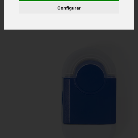
Inicio
Set de goma y sacapuntas
Configurar