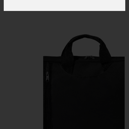
Inicio
Portadocumentos Poliéster 600D