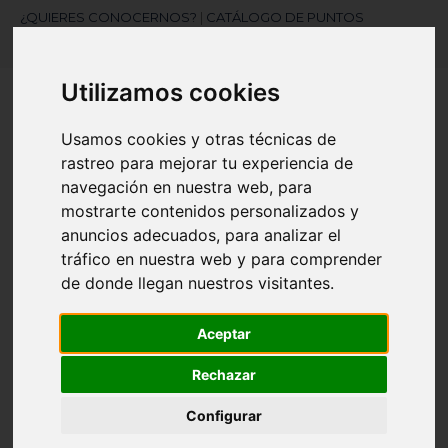
¿QUIERES CONOCERNOS?
|
CATÁLOGO DE PUNTOS
|
MARCAJES
|
CONTACTAR
Utilizamos cookies
Usamos cookies y otras técnicas de
rastreo para mejorar tu experiencia de
navegación en nuestra web, para
mostrarte contenidos personalizados y
¿Necesitas ayuda?
anuncios adecuados, para analizar el
945 121 003
tráfico en nuestra web y para comprender
de donde llegan nuestros visitantes.
Navegación
☰
Aceptar
de
palanca
Rechazar
Artículos
(
0
)
search
Configurar