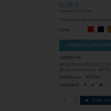
0,08 €
Impuestos excluidos
* En el precio del producto no es
Blanco
Rojo
Neg
Color
¿TIENES ALGUNA DU
Categorías:
NUESTROS PRODUCTOS
Bolígrafos Clásicos
ARTÍ
Referencia
187922
Compartir
Pedir pr
