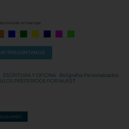
tá incluido el marcaje.
ro
Naranja
Azul
Verde
Amarillo
Azul
Rosa
Verde
Marino
Fucsia
Fluor
DA? PREGÚNTANOS
ESCRITURA Y OFICINA
Bolígrafos Personalizados
CULOS PREFERIDOS POR NUEST
esupuesto