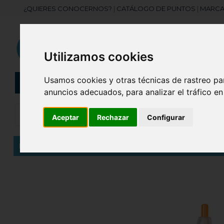
¿QUIERES CONOCERNOS?
|
CATÁLOGO DE PUNTOS
|
MARCA
Utilizamos cookies
Usamos cookies y otras técnicas de rastreo pa
CATEGORÍAS
Botellas
Bolis
anuncios adecuados, para analizar el tráfico e
Aceptar
Rechazar
Configurar
Inicio
Bolígrafo