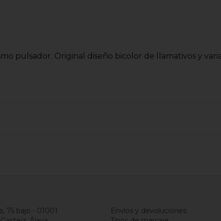
mo pulsador. Original diseño bicolor de llamativos y var
a, 75 bajo - 01001
Envíos y devoluciones
-Gasteiz, Álava
Tipos de marcaje