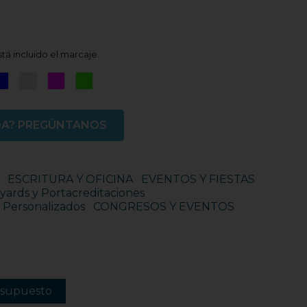
tá incluido el marcaje.
ro
Azul
Plata
Rosa
Verde
Fucsia
Fluor
DA? PREGÚNTANOS
ESCRITURA Y OFICINA
EVENTOS Y FIESTAS
yards y Portacreditaciones
s Personalizados
CONGRESOS Y EVENTOS
esupuesto