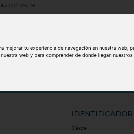
JES
|
CONTACTAR
ra mejorar tu experiencia de navegación en nuestra web, p
Libretas
Laboral
Camisetas
Agendas
n nuestra web y para comprender de donde llegan nuestros v
search
IDENTIFICADOR
Desde