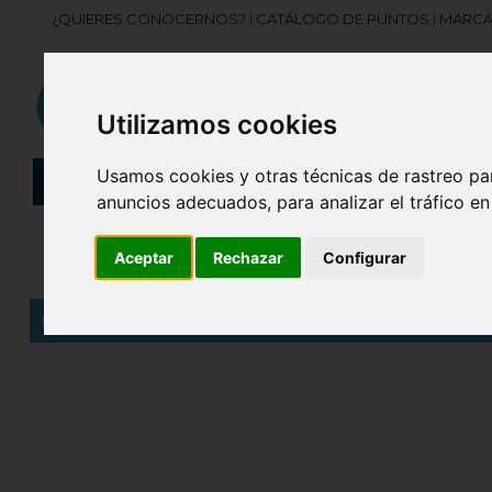
¿QUIERES CONOCERNOS?
|
CATÁLOGO DE PUNTOS
|
MARCA
Utilizamos cookies
Usamos cookies y otras técnicas de rastreo pa
CATEGORÍAS
Botellas
Bolis
anuncios adecuados, para analizar el tráfico e
Aceptar
Rechazar
Configurar
Inicio
Identificador Aluminio