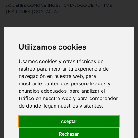
¿QUIERES CONOCERNOS?
|
CATÁLOGO DE PUNTOS
|
MARCAJES
|
CONTACTAR
Utilizamos cookies
Usamos cookies y otras técnicas de
rastreo para mejorar tu experiencia de
¿Necesitas ayuda?
navegación en nuestra web, para
945 121 003
mostrarte contenidos personalizados y
anuncios adecuados, para analizar el
tráfico en nuestra web y para comprender
Navegación
☰
de
de donde llegan nuestros visitantes.
palanca
Artículos
(
0
)
search
Aceptar
Rechazar