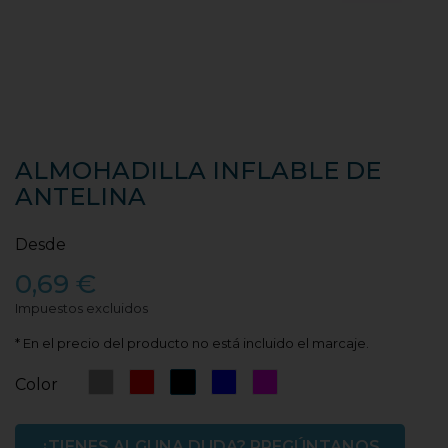
ALMOHADILLA INFLABLE DE
ANTELINA
Desde
0,69 €
Impuestos excluidos
* En el precio del producto no está incluido el marcaje.
Gris
Rojo
Negro
Azul
Rosa
Color
Fucsia
¿TIENES ALGUNA DUDA? PREGÚNTANOS