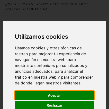
¿QUIERES CONOCERNOS?
|
CATÁLOGO DE PUNTOS
|
MARCAJES
|
CONTACTAR
Utilizamos cookies
Usamos cookies y otras técnicas de
rastreo para mejorar tu experiencia de
¿Necesitas ayuda?
navegación en nuestra web, para
945 121 003
mostrarte contenidos personalizados y
anuncios adecuados, para analizar el
tráfico en nuestra web y para comprender
Navegación
☰
de
de donde llegan nuestros visitantes.
palanca
Artículos
(
0
)
Aceptar
search
Rechazar