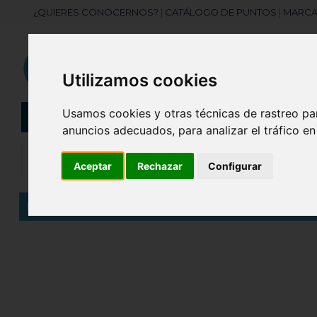
¿QUIERES CONOCERNOS?
|
CATÁLOGO DE PUNTOS
|
MARCA
Utilizamos cookies
Usamos cookies y otras técnicas de rastreo pa
CATEGORÍAS
Botellas
Bolis
anuncios adecuados, para analizar el tráfico e
Aceptar
Rechazar
Configurar
Inicio
Lanyard Poliéster