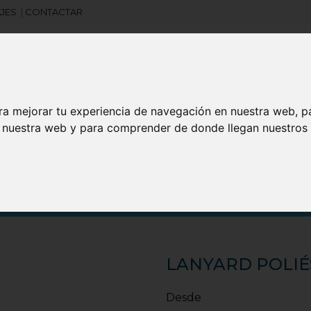
JES
|
CONTACTAR
ra mejorar tu experiencia de navegación en nuestra web, p
Libretas
Laboral
Camisetas
Agendas
n nuestra web y para comprender de donde llegan nuestros v
search
LANYARD POLIÉ
Desde