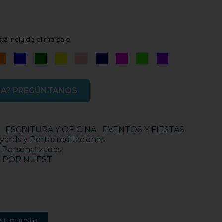
tá incluido el marcaje.
ro
Naranja
Azul
Verde
Amarillo
Rosa
Azul
Rosa
Verde
Violeta
Marino
Fucsia
Fluor
DA? PREGÚNTANOS
ESCRITURA Y OFICINA
EVENTOS Y FIESTAS
yards y Portacreditaciones
s Personalizados
S POR NUEST
esupuesto