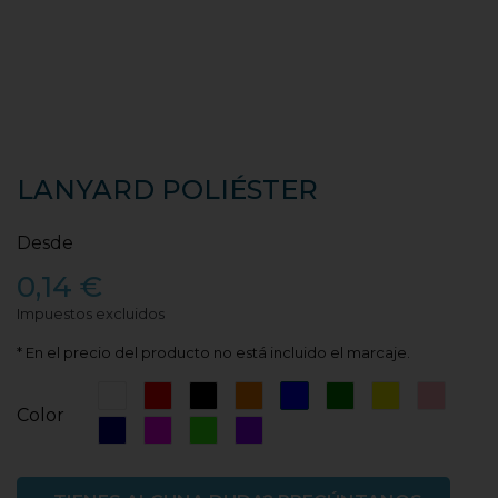
LANYARD POLIÉSTER
Desde
0,14 €
Impuestos excluidos
* En el precio del producto no está incluido el marcaje.
Blanco
Rojo
Negro
Naranja
Azul
Verde
Amarillo
Rosa
Color
Azul
Rosa
Verde
Violeta
Marino
Fucsia
Fluor