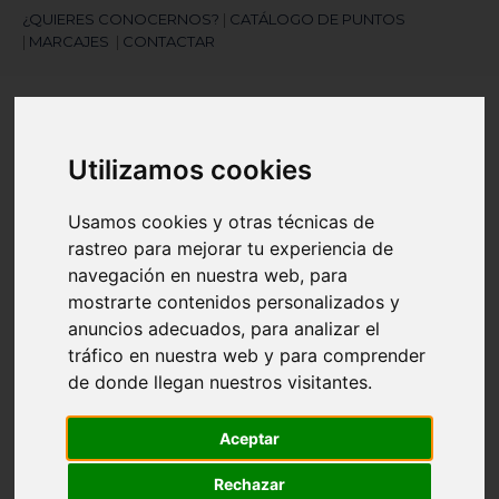
¿QUIERES CONOCERNOS?
|
CATÁLOGO DE PUNTOS
|
MARCAJES
|
CONTACTAR
Utilizamos cookies
Usamos cookies y otras técnicas de
rastreo para mejorar tu experiencia de
¿Necesitas ayuda?
navegación en nuestra web, para
945 121 003
mostrarte contenidos personalizados y
anuncios adecuados, para analizar el
tráfico en nuestra web y para comprender
Navegación
☰
de
de donde llegan nuestros visitantes.
palanca
Artículos
(
0
)
search
Aceptar
Rechazar