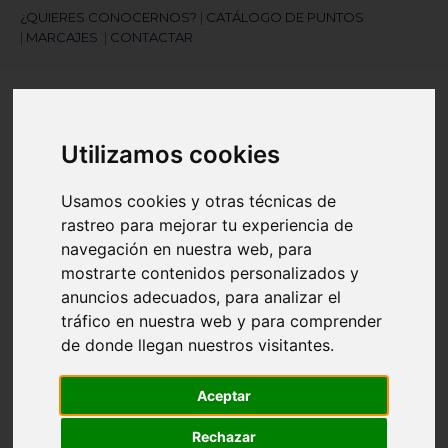
¿QUIERES CONOCERNOS?
|
CATÁLOGO DE PUNTOS
|
MARCAJES
|
CONTACTAR
Utilizamos cookies
Usamos cookies y otras técnicas de
rastreo para mejorar tu experiencia de
¿Necesitas ayuda?
navegación en nuestra web, para
945 121 003
mostrarte contenidos personalizados y
anuncios adecuados, para analizar el
Navegación
tráfico en nuestra web y para comprender
☰
de
de donde llegan nuestros visitantes.
palanca
Artículos
(
0
)
search
Aceptar
Rechazar