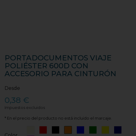
PORTADOCUMENTOS VIAJE
POLIÉSTER 600D CON
ACCESORIO PARA CINTURÓN
Desde
0,38 €
Impuestos excluidos
* En el precio del producto no está incluido el marcaje.
Beige
Rojo
Negro
Naranja
Azul
Verde
Amarillo
Azul
Color
Marino