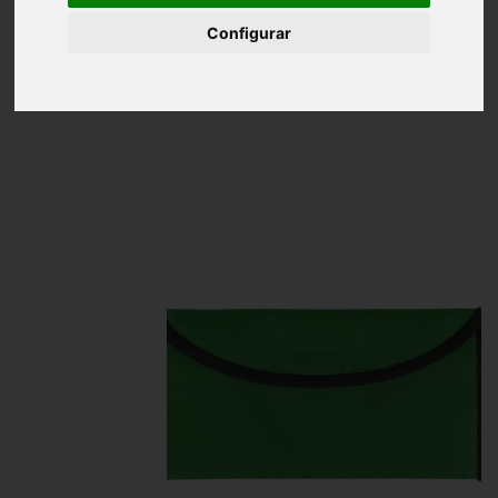
Inicio
Portadocumentos Viaje Poliéster 600D
con accesorio para cinturón
Configurar