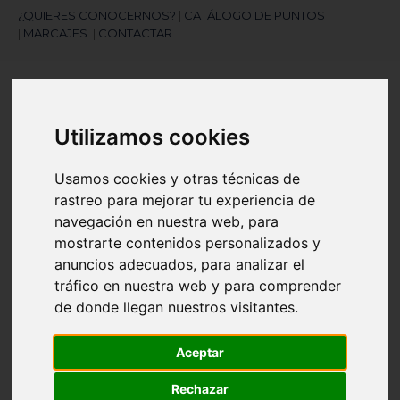
¿QUIERES CONOCERNOS?
|
CATÁLOGO DE PUNTOS
|
MARCAJES
|
CONTACTAR
Utilizamos cookies
Usamos cookies y otras técnicas de
rastreo para mejorar tu experiencia de
¿Necesitas ayuda?
navegación en nuestra web, para
945 121 003
mostrarte contenidos personalizados y
anuncios adecuados, para analizar el
tráfico en nuestra web y para comprender
Navegación
☰
de
de donde llegan nuestros visitantes.
palanca
Artículos
(
0
)
search
Aceptar
Rechazar