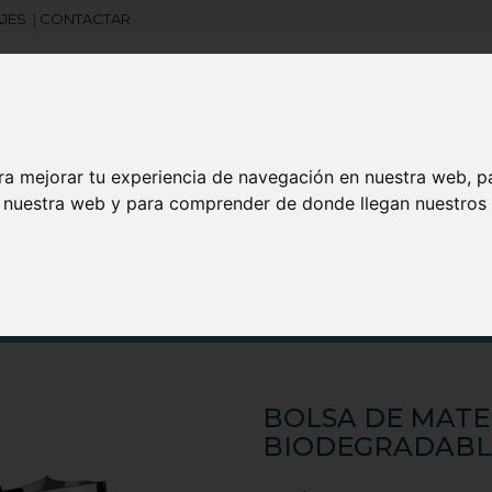
JES
|
CONTACTAR
ra mejorar tu experiencia de navegación en nuestra web, p
Libretas
Laboral
Camisetas
Agendas
n nuestra web y para comprender de donde llegan nuestros v
search
BOLSA DE MATE
BIODEGRADABL