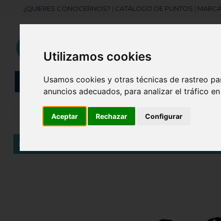
¿QUIERES CONOCERNOS?
|
CATÁLOGO DE PUNTOS
|
MARCA
Utilizamos cookies
Usamos cookies y otras técnicas de rastreo pa
CATEGORÍAS
Botellas
Bolis
anuncios adecuados, para analizar el tráfico e
Aceptar
Rechazar
Configurar
Inicio
Bolsa de material laminado biodegradable