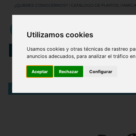
¿QUIERES CONOCERNOS?
|
CATÁLOGO DE PUNTOS
|
MARCA
Utilizamos cookies
Usamos cookies y otras técnicas de rastreo pa
CATEGORÍAS
Botellas
Bolis
anuncios adecuados, para analizar el tráfico e
Aceptar
Rechazar
Configurar
Inicio
Bolsa de material laminado biodegradable