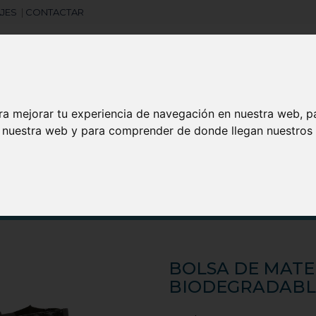
JES
|
CONTACTAR
ra mejorar tu experiencia de navegación en nuestra web, p
Libretas
Laboral
Camisetas
Agendas
n nuestra web y para comprender de donde llegan nuestros v
search
BOLSA DE MATE
BIODEGRADABL