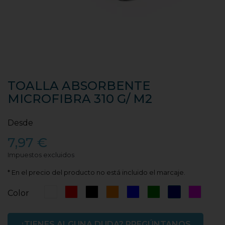
TOALLA ABSORBENTE
MICROFIBRA 310 G/ M2
Desde
7,97 €
Impuestos excluidos
* En el precio del producto no está incluido el marcaje.
Blanco
Rojo
Negro
Naranja
Azul
Verde
Azul
Rosa
Color
Marino
Fucsia
¿TIENES ALGUNA DUDA? PREGÚNTANOS