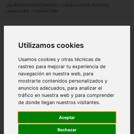
¿QUIERES CONOCERNOS?
|
CATÁLOGO DE PUNTOS
|
MARCAJES
|
CONTACTAR
Utilizamos cookies
Usamos cookies y otras técnicas de
rastreo para mejorar tu experiencia de
¿Necesitas ayuda?
navegación en nuestra web, para
945 121 003
mostrarte contenidos personalizados y
anuncios adecuados, para analizar el
tráfico en nuestra web y para comprender
Navegación
☰
de
de donde llegan nuestros visitantes.
palanca
Artículos
(
0
)
Aceptar
search
Rechazar