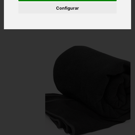
Inicio
Toalla Absorbente Microfibra 310 g/ m2
Configurar