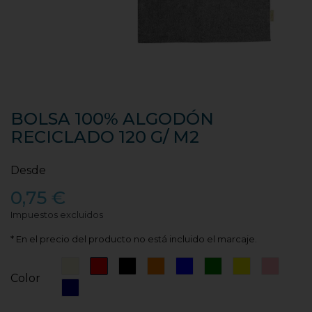
BOLSA 100% ALGODÓN
RECICLADO 120 G/ M2
Desde
0,75 €
Impuestos excluidos
* En el precio del producto no está incluido el marcaje.
Beige
Rojo
Negro
Naranja
Azul
Verde
Amarillo
Rosa
Color
Azul
Marino