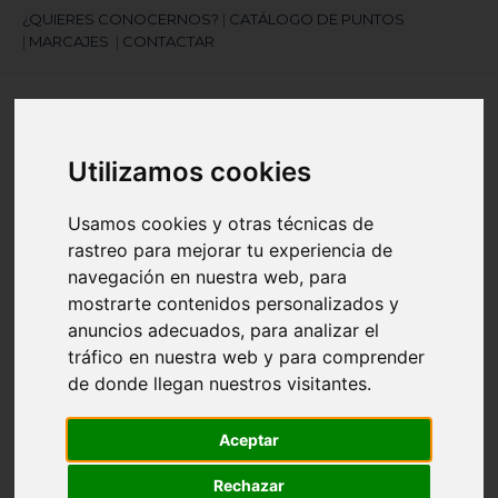
¿QUIERES CONOCERNOS?
|
CATÁLOGO DE PUNTOS
|
MARCAJES
|
CONTACTAR
Utilizamos cookies
Usamos cookies y otras técnicas de
rastreo para mejorar tu experiencia de
¿Necesitas ayuda?
navegación en nuestra web, para
945 121 003
mostrarte contenidos personalizados y
anuncios adecuados, para analizar el
Navegación
☰
tráfico en nuestra web y para comprender
de
de donde llegan nuestros visitantes.
palanca
Artículos
(
0
)
search
Aceptar
Rechazar