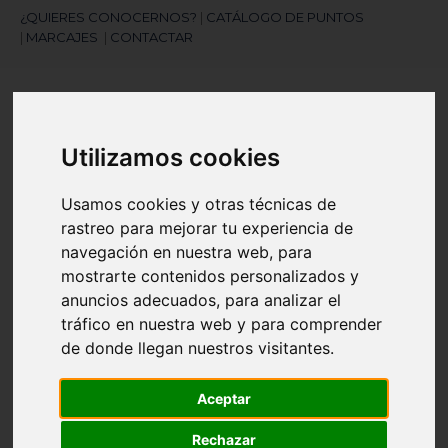
¿QUIERES CONOCERNOS?
|
CATÁLOGO DE PUNTOS
|
MARCAJES
|
CONTACTAR
Utilizamos cookies
Usamos cookies y otras técnicas de
rastreo para mejorar tu experiencia de
¿Necesitas ayuda?
navegación en nuestra web, para
945 121 003
mostrarte contenidos personalizados y
anuncios adecuados, para analizar el
Navegación
☰
tráfico en nuestra web y para comprender
de
de donde llegan nuestros visitantes.
palanca
Artículos
(
0
)
search
Aceptar
Rechazar