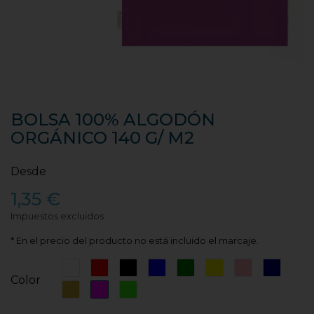
BOLSA 100% ALGODÓN
ORGÁNICO 140 G/ M2
Desde
1,35 €
Impuestos excluidos
* En el precio del producto no está incluido el marcaje.
Blanco
Rojo
Negro
Azul
Verde
Amarillo
Rosa
Azul
Color
Marino
Dorado
Rosa
Verde
Fucsia
Fluor