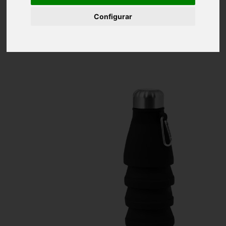
Inicio
Bidón Plegable Silicona/ Acero Inox/ PP
550 ml
Configurar