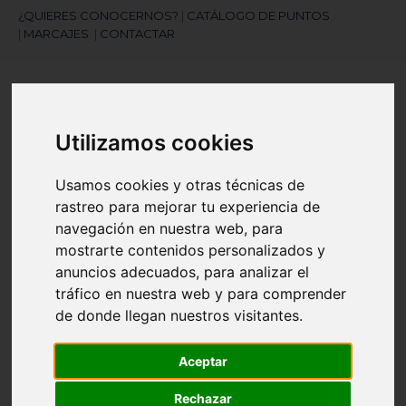
¿QUIERES CONOCERNOS?
|
CATÁLOGO DE PUNTOS
|
MARCAJES
|
CONTACTAR
Utilizamos cookies
Usamos cookies y otras técnicas de
rastreo para mejorar tu experiencia de
¿Necesitas ayuda?
navegación en nuestra web, para
945 121 003
mostrarte contenidos personalizados y
anuncios adecuados, para analizar el
Navegación
☰
tráfico en nuestra web y para comprender
de
de donde llegan nuestros visitantes.
palanca
Artículos
(
0
)
search
Aceptar
Rechazar