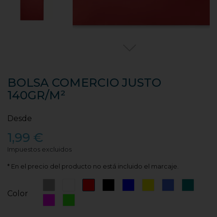
BOLSA COMERCIO JUSTO
140GR/M²
Desde
1,99 €
Impuestos excluidos
* En el precio del producto no está incluido el marcaje.
Gris
Blanco
Rojo
Negro
Azul
Amarillo
Azul
Azul
Color
Royal
Turque
Rosa
Verde
Fucsia
Fluor