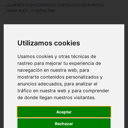
¿QUIERES CONOCERNOS?
|
CATÁLOGO DE PUNTOS
|
MARCAJES
|
CONTACTAR
Utilizamos cookies
Usamos cookies y otras técnicas de
rastreo para mejorar tu experiencia de
¿Necesitas ayuda?
navegación en nuestra web, para
945 121 003
mostrarte contenidos personalizados y
anuncios adecuados, para analizar el
tráfico en nuestra web y para comprender
Navegación
☰
de
de donde llegan nuestros visitantes.
palanca
Artículos
(
0
)
Aceptar
search
Rechazar