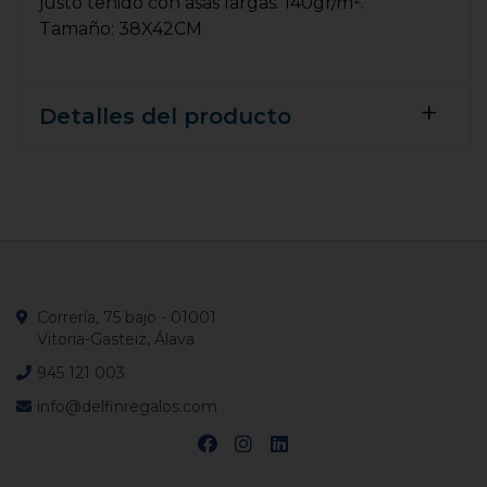
justo teñido con asas largas. 140gr/m².
Tamaño: 38X42CM
Detalles del producto
Correría, 75 bajo - 01001
Vitoria-Gasteiz, Álava
945 121 003
info@delfinregalos.com