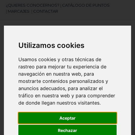
¿QUIERES CONOCERNOS?
|
CATÁLOGO DE PUNTOS
|
MARCAJES
|
CONTACTAR
Utilizamos cookies
Usamos cookies y otras técnicas de
rastreo para mejorar tu experiencia de
¿Necesitas ayuda?
navegación en nuestra web, para
945 121 003
mostrarte contenidos personalizados y
anuncios adecuados, para analizar el
tráfico en nuestra web y para comprender
Navegación
☰
de
de donde llegan nuestros visitantes.
palanca
Artículos
(
0
)
Aceptar
search
Rechazar