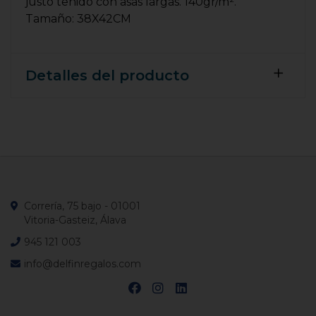
justo teñido con asas largas. 140gr/m².
Tamaño: 38X42CM
Detalles del producto
Correría, 75 bajo - 01001
Vitoria-Gasteiz, Álava
945 121 003
info@delfinregalos.com