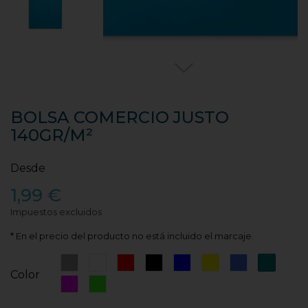
BOLSA COMERCIO JUSTO
140GR/M²
Desde
1,99 €
Impuestos excluidos
* En el precio del producto no está incluido el marcaje.
Gris
Blanco
Rojo
Negro
Azul
Amarillo
Azul
Azul
Color
Royal
Turque
Rosa
Verde
Fucsia
Fluor