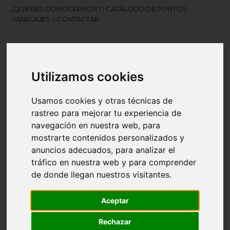
¿QUIERES CONOCERNOS?
|
CATÁLOGO DE PUNTOS
|
MARCAJES
|
CONTACTAR
Utilizamos cookies
Usamos cookies y otras técnicas de
rastreo para mejorar tu experiencia de
¿Necesitas ayuda?
navegación en nuestra web, para
945 121 003
mostrarte contenidos personalizados y
anuncios adecuados, para analizar el
tráfico en nuestra web y para comprender
Navegación
☰
de donde llegan nuestros visitantes.
de
palanca
Artículos
(
0
)
Aceptar
search
Rechazar