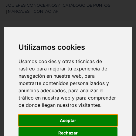
¿QUIERES CONOCERNOS?
|
CATÁLOGO DE PUNTOS
|
MARCAJES
|
CONTACTAR
Utilizamos cookies
Usamos cookies y otras técnicas de
rastreo para mejorar tu experiencia de
¿Necesitas ayuda?
navegación en nuestra web, para
945 121 003
mostrarte contenidos personalizados y
anuncios adecuados, para analizar el
Navegación
☰
tráfico en nuestra web y para comprender
de
de donde llegan nuestros visitantes.
palanca
Artículos
(
0
)
search
Aceptar
Rechazar