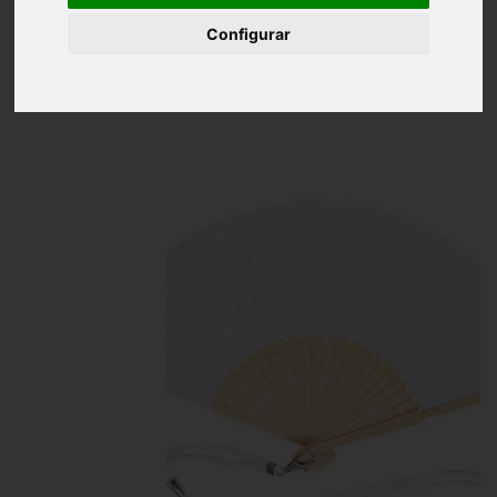
Inicio
Abanico Bambú/ Poliéster
Configurar