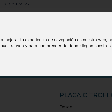
JES
|
CONTACTAR
ra mejorar tu experiencia de navegación en nuestra web, p
Libretas
Laboral
Camisetas
Agendas
n nuestra web y para comprender de donde llegan nuestros v
search
PLACA O TROFE
Desde