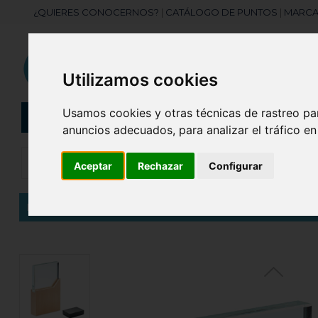
¿QUIERES CONOCERNOS?
|
CATÁLOGO DE PUNTOS
|
MARCA
Utilizamos cookies
Usamos cookies y otras técnicas de rastreo pa
CATEGORÍAS
Botellas
Bolis
anuncios adecuados, para analizar el tráfico e
Aceptar
Rechazar
Configurar
Inicio
Placa o trofeo de cristal