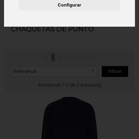
Inicio
ROPA PERSONALIZADA
Chaquetas
Configurar
Personalizadas
Chaquetas de Punto
CHAQUETAS DE PUNTO

Relevancia
Filtrar
Mostrando 1-2 de 2 artículo(s)