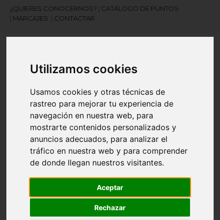
¿QUIERES CONOCERNOS?
|
CATÁLOGO DE PUNTOS
|
MARCAJES
|
CONTACTAR
Utilizamos cookies
Usamos cookies y otras técnicas de
rastreo para mejorar tu experiencia de
¿Necesitas ayuda?
navegación en nuestra web, para
945 121 003
mostrarte contenidos personalizados y
anuncios adecuados, para analizar el
tráfico en nuestra web y para comprender
Navegación
☰
de donde llegan nuestros visitantes.
de
palanca
Aceptar
Artículos
(
0
)
search
Rechazar