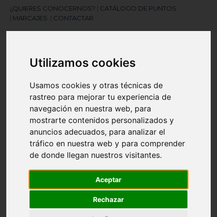
¿QUIERES CONOCERNOS?
|
CATÁLOGO DE PUNTOS
|
MARCAJES
|
CONTACTAR
Utilizamos cookies
Usamos cookies y otras técnicas de
rastreo para mejorar tu experiencia de
navegación en nuestra web, para
¿Necesitas ayuda?
mostrarte contenidos personalizados y
945 121 003
anuncios adecuados, para analizar el
tráfico en nuestra web y para comprender
de donde llegan nuestros visitantes.
Navegación
☰
de
palanca
Aceptar
Artículos
(
0
)
search
Rechazar