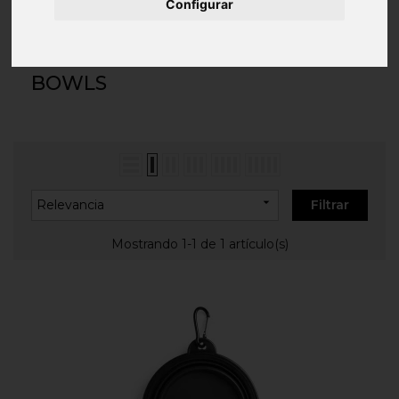
Inicio
HOGAR Y DECORACIÓN
Mascotas
Configurar
Bowls
BOWLS

Relevancia
Filtrar
Mostrando 1-1 de 1 artículo(s)